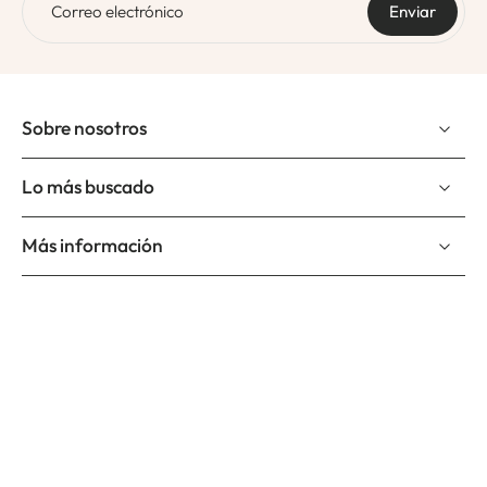
Correo electrónico
Enviar
Sobre nosotros
Lo más buscado
Más información
Suscríbete a nuestro newslettter
Correo electrónico
Suscríbete y se el primero en enterarte de nuevos productos,
nuevos diseños y promociones.