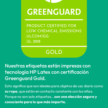
Nuestras etiquetas están impresas con
tecnología HP Latex con certificación
Greenguard Gold.
Esto significa que son ideales para objetos de uso diario como
su ropa
, que están en contacto constante con los niños.
Porque no son solo etiquetas…
son una elección segura y
consciente para lo que más importa.