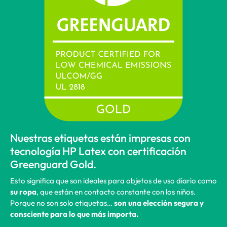
Nuestras etiquetas están impresas con
tecnología HP Latex con certificación
Greenguard Gold.
Esto significa que son ideales para objetos de uso diario como
su ropa
, que están en contacto constante con los niños.
Porque no son solo etiquetas…
son una elección segura y
consciente para lo que más importa.