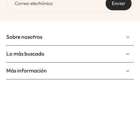
Correo electrónico
Enviar
Sobre nosotros
Lo más buscado
Más información
Suscríbete a nuestro newslettter
Correo electrónico
Suscríbete y se el primero en enterarte de nuevos productos,
nuevos diseños y promociones.