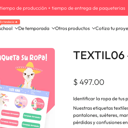
empo de producción + tiempo de entrega de paqueterias
En tendecia 🔥
school
De temporada
Otros productos
Cotiza tu proy
TEXTIL06 
$ 497.00
Identificar la ropa de tus
Nuestras etiquetas textil
pantalones, suéteres, ma
pérdidas y confusiones en