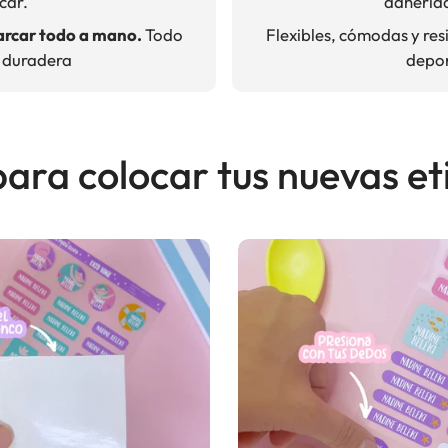
icar.
adherida
arcar todo a mano.
Todo
Flexibles, cómodas y resi
y duradera
depor
ara colocar tus nuevas eti