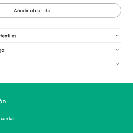
Añadir al carrito
textiles
ga
ión
 con los