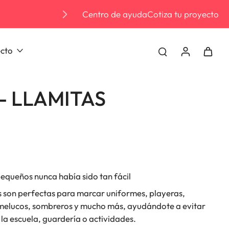
Centro de ayuda
Cotiza tu proyecto
Envio grat
ecto
- LLAMITAS
 pequeños nunca había sido tan fácil
es son perfectas para marcar uniformes, playeras,
melucos, sombreros y mucho más, ayudándote a evitar
 la escuela, guardería o actividades.