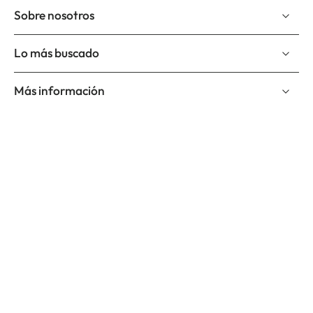
Sobre nosotros
Lo más buscado
Más información
Suscríbete a nuestro newslettter
Correo electrónico
Suscríbete y se el primero en enterarte de nuevos productos,
nuevos diseños y promociones.