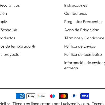
 decorativos
Instrucciones
ción
Contáctanos
apiz
Preguntas Frecuentes
 School ✏️
Aviso de Privacidad
roductos
Términos y Condicione
tos de temporada 🎄
Política de Envíos
tu proyecto
Política de reembolso
Información de envíos 
entrega
inil ✨
.
Tienda en linea creada por Luckymaily.com.
Tecnolo