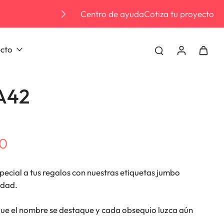
Centro de ayuda
Cotiza tu proyecto
3 MESES SIN INTE
ecto
A42
00
pecial a tus regalos con nuestras etiquetas jumbo
idad.
ue el nombre se destaque y cada obsequio luzca aún