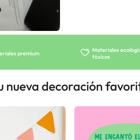
Materiales ecológi
eriales premium
tóxicos
u nueva decoración favori