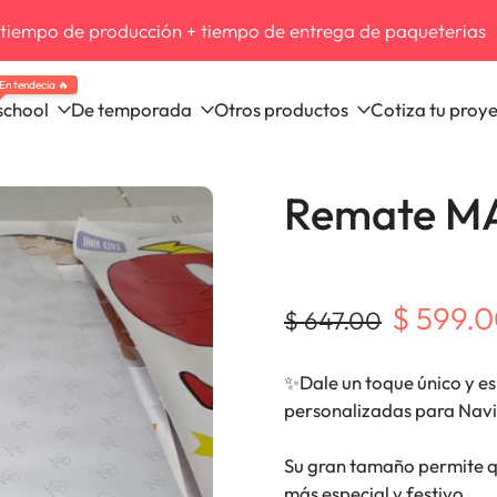
compras arriba de $549
Compra ahora
En tendecia 🔥
school
De temporada
Otros productos
Cotiza tu proy
Remate M
$ 599.
$ 647.00
✨Dale un toque único y es
personalizadas para Nav
Su gran tamaño permite q
más especial y festivo.