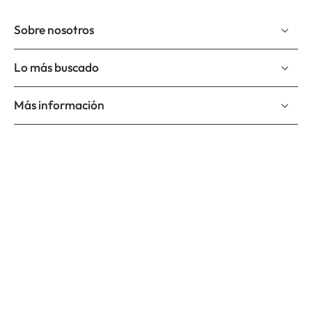
Sobre nosotros
Lo más buscado
Más información
Suscríbete a nuestro newslettter
Correo electrónico
Suscríbete y se el primero en enterarte de nuevos productos,
nuevos diseños y promociones.