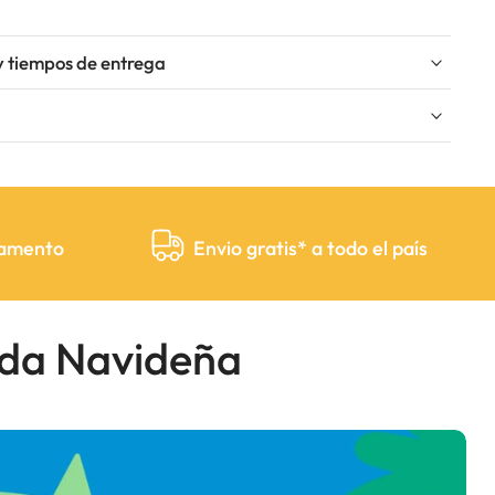
y tiempos de entrega
gamento
Envio gratis* a todo el país
ada Navideña