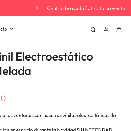
Centro de ayuda
Cotiza tu proyecto
Envio grat
ecto
nil Electroestático
Helada
00
a tus ventanas con nuestros vinilos electrostáticos de
alquier espacio durante la Navidad SIN NECESIDAD