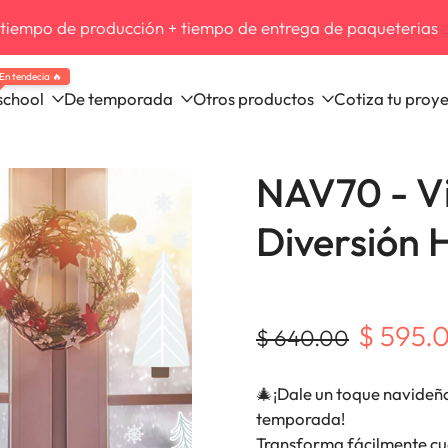
empo de producción + tiempo de entrega de paqueterias
En tendecia 🔥
school
De temporada
Otros productos
Cotiza tu proy
NAV70 - Vi
Diversión 
$ 595.
$ 640.00
🎄¡Dale un toque navideño 
temporada!
Transforma fácilmente cu