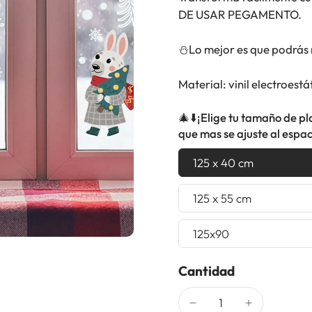
DE USAR PEGAMENTO.
⛄Lo mejor es que podrás r
Material: vinil electroest
🎄⬇️¡Elige tu tamaño de pl
que mas se ajuste al espac
125 x 40 cm
125 x 55 cm
125x90
Cantidad