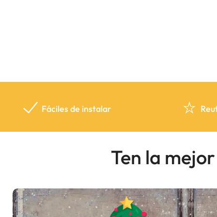
Fáciles de instalar
Reut
Ten la mejo