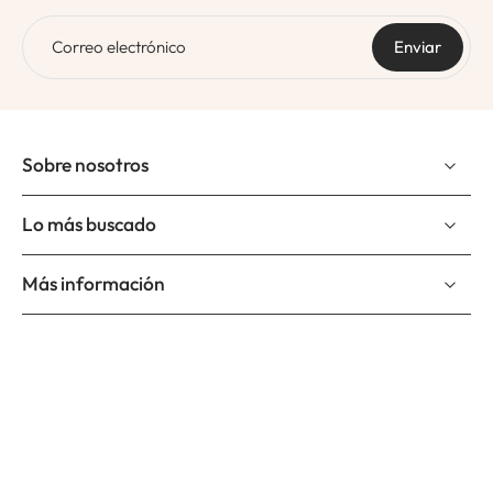
Correo electrónico
Enviar
Sobre nosotros
Lo más buscado
Más información
Suscríbete a nuestro newslettter
Correo electrónico
Suscríbete y se el primero en enterarte de nuevos productos,
nuevos diseños y promociones.