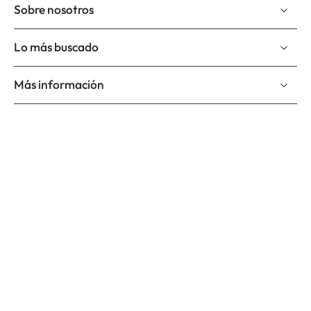
Sobre nosotros
Lo más buscado
Más información
Suscríbete a nuestro newslettter
Correo electrónico
Suscríbete y se el primero en enterarte de nuevos productos,
nuevos diseños y promociones.