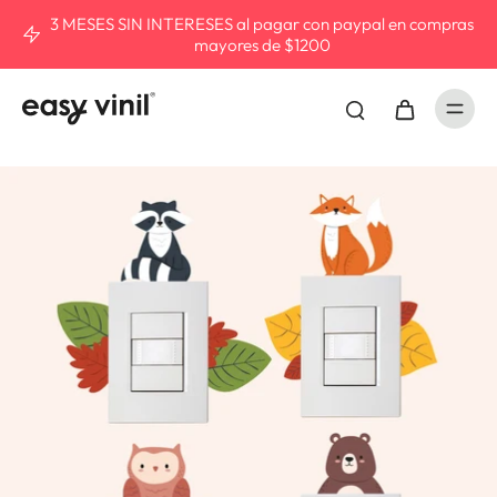
3 MESES SIN INTERESES al pagar con paypal en compras
mayores de $1200