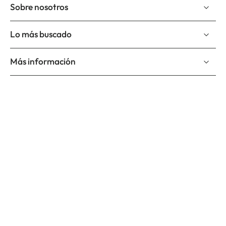
Sobre nosotros
Lo más buscado
Más información
Suscríbete a nuestro newslettter
Correo electrónico
Suscríbete y se el primero en enterarte de nuevos productos,
nuevos diseños y promociones.