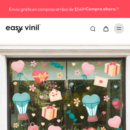
3 MESES SIN IN
Compra ahora
mpras arriba de $549