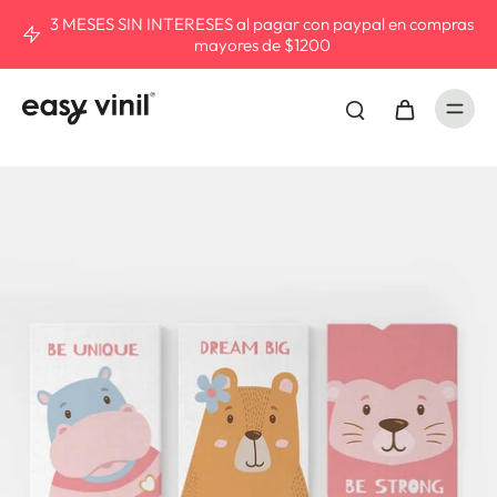
3 MESES SIN INTERESES al pagar con paypal en compras
mayores de $1200