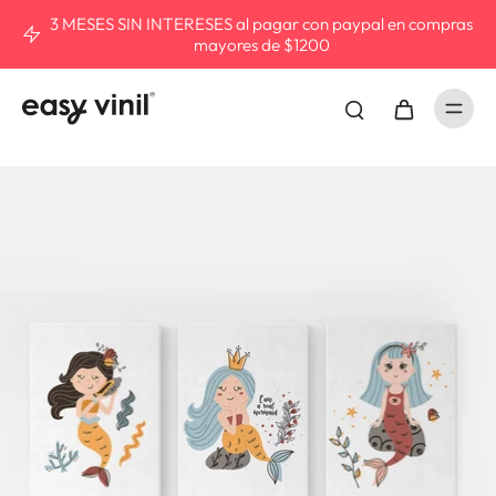
3 MESES SIN INTERESES al pagar con paypal en compras
mayores de $1200