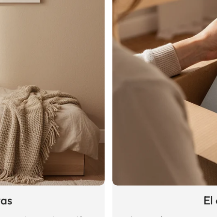
vas
El