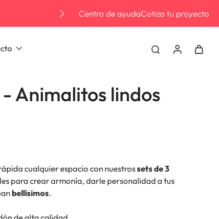
Centro de ayuda
TEMPORADA ALTA: Consu
Cotiza tu proyecto
ecto
 Animalitos lindos
rápida cualquier espacio con nuestros
sets de 3
ales para crear armonía, darle personalidad a tus
vean
bellísimos
.
ón de alta calidad.