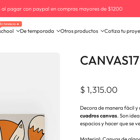
 al pagar con paypal en compras mayores de $1200
En tendecia 🔥
school
De temporada
Otros productos
Cotiza tu proy
CANVAS17 -
$ 1,315.00
Decora de manera fácil y 
cuadros canvas
. Son ide
espacios y hacer que se 
Material: Canvas de algod