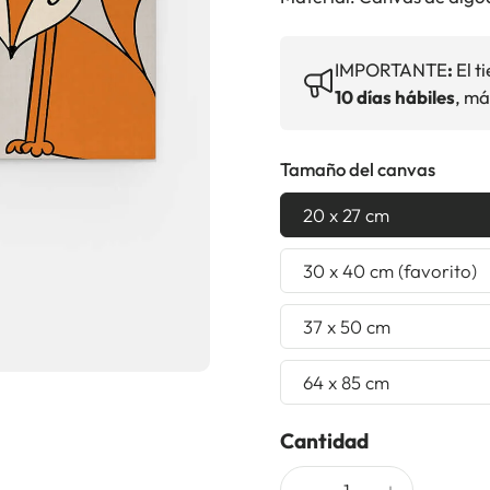
IMPORTANTE
:
El t
10 días hábiles
, má
Tamaño del canvas
20 x 27 cm
30 x 40 cm (favorito)
37 x 50 cm
64 x 85 cm
Cantidad