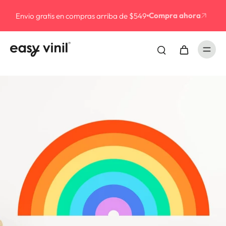
Compra ahora
Envio gratis en compras arriba de $549