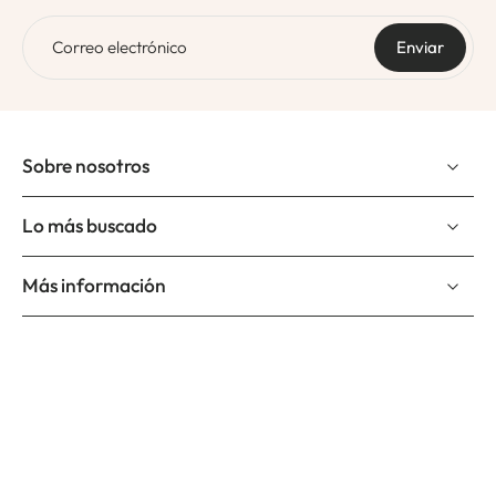
Correo electrónico
Enviar
Sobre nosotros
Lo más buscado
Más información
Suscríbete a nuestro newslettter
Correo electrónico
Suscríbete y se el primero en enterarte de nuevos productos,
nuevos diseños y promociones.