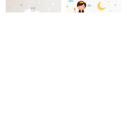
NA57 - Nubecita
MINI14- Princesita
Desde $ 397.00
$ 255.00